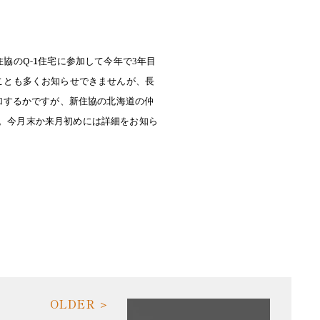
協のQ-1住宅に参加して今年で
年目
3
ことも多くお知らせできませんが、長
加するかですが、新住協の北海道の仲
。今月末か来月初めには詳細をお知ら