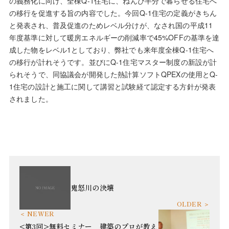
の義務化に向け、全棟Q-1住宅に、ねんぴ半分で暮らせる住宅へ
の移行を促進する旨の内容でした。今回Q-1住宅の定義がきちん
と発表され、普及促進のためレベル分けが、なされ国の平成11
年度基準に対して暖房エネルギーの削減率で45%OFFの基準を達
成した物をレベル1としており、弊社でも来年度全棟Q-1住宅へ
の移行が計れそうです。並びにQ-1住宅マスター制度の新設が計
られそうで、同協議会が開発した熱計算ソフトQPEXの使用とQ-
1住宅の設計と施工に関して講習と試験経て認定する方針が発表
されました。
鬼怒川の決壊
<第3回>無料セミナー 建築のプロが教え