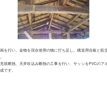
計画を行い、金物を現在使用の物に打ち足し。構造用合板と筋
す。
充填断熱、天井吹込み断熱の工事を行い、サッシをPVCのア
完成です。