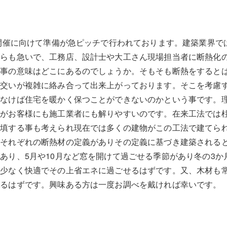
の開催に向けて準備が急ピッチで行われております。建築業界では
ちらも急いで、工務店、設計士や大工さん現場担当者に断熱化
る事の意味はどこにあるのでしょうか。そもそも断熱をすると
筋交いが複雑に絡み合って出来上がっております。そこを考慮
しなけば住宅を暖かく保つことができないのかという事です。
方がお客様にも施工業者にも解りやすいのです。在来工法では
充填する事も考えられ現在では多くの建物がこの工法で建てら
はそれぞれの断熱材の定義がありその定義に基づき建築される
あり、5月や10月など窓を開けて過ごせる季節があり冬の3か
が少なく快適でその上省エネに過ごせるはずです。又、木材も
なるはずです。興味ある方は一度お調べを戴ければ幸いです。