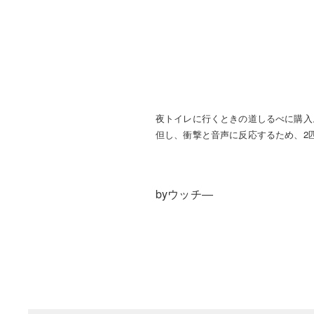
夜トイレに行くときの道しるべに購入
但し、衝撃と音声に反応するため、2
byウッチ―