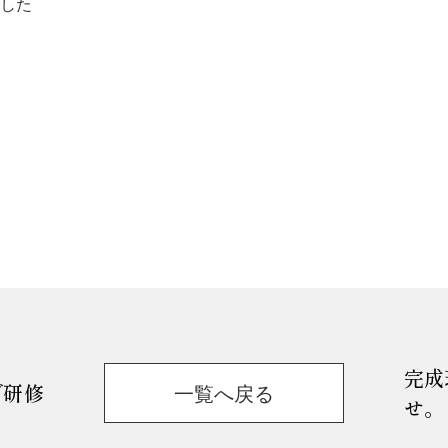
でした
完成
で研修
一覧へ戻る
せ。