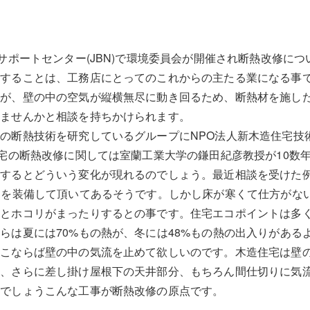
店サポートセンター(JBN)で環境委員会が開催され断熱改修に
化することは、工務店にとってのこれからの主たる業になる事
すが、壁の中の空気が縦横無尽に動き回るため、断熱材を施し
りませんかと相談を持ちかけられます。
の断熱技術を研究しているグループにNPO法人新木造住宅技
住宅の断熱改修に関しては室蘭工業大学の鎌田紀彦教授が10数
するとどういう変化が現れるのでしょう。最近相談を受けた例
スを装備して頂いてあるそうです。しかし床が寒くて仕方がな
くとホコリがまったりするとの事です。住宅エコポイントは多
らは夏には70%もの熱が、冬には48%もの熱の出入りがある
とこならば壁の中の気流を止めて欲しいのです。木造住宅は壁
り、さらに差し掛け屋根下の天井部分、もちろん間仕切りに気
うでしょうこんな工事が断熱改修の原点です。