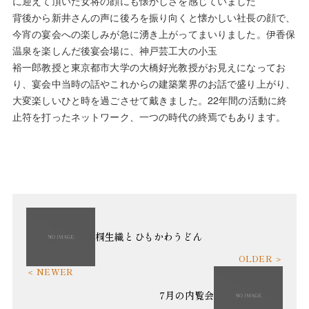
に迎えて頂いた女将の顔にも懐かしさを感じていました
背後から新井さんの声に後ろを振り向くと懐かしい社長の顔で、
今宵の宴会への楽しみが急に湧き上がってまいりました。伊香保
温泉を楽しんだ後宴会場に、神戸芸工大の小玉
裕一郎教授と東京都市大学の大橋好光教授がお見えになってお
り、宴会中当時の話やこれからの建築業界のお話で盛り上がり、
大変楽しいひと時を過ごさせて戴きました。22年間の活動に終
止符を打ったネットワーク、一つの時代の終焉でもあります。
桐生織とひもかわうどん
7月の内覧会