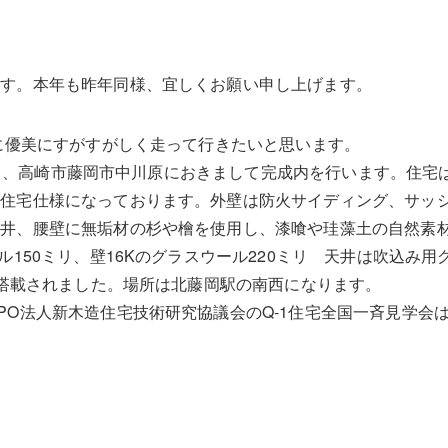
ます。本年も昨年同様、宜しくお願い申し上げます。
様に優美にすがすがしく走って行きたいと思います。
)の両日、高崎市藤岡市中川原におきまして完成内を行います。住宅は
住宅仕様になっております。外壁は防火サイディング、サッシ
天井、腰壁に無垢材の杉や檜を使用し、漆喰や珪藻土の自然素
ル150ミリ、壁16Kのグラスウール220ミリ 天井は吹込み用
Wが搭載されました。場所は北藤岡駅の南西になります。
O法人新木造住宅技術研究協議会のQ-1住宅全国一斉見学会は