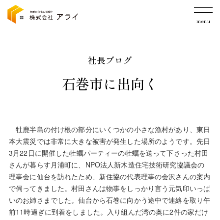
menu
社長ブログ
石巻市に出向く
牡鹿半島の付け根の部分にいくつかの小さな漁村があり、東日
本大震災では非常に大きな被害が発生した場所のようです。先日
3月22日に開催した牡蠣パーティーの牡蠣を送って下さった村田
さんが暮らす月浦町に、NPO法人新木造住宅技術研究協議会の
理事会に仙台を訪れたため、新住協の代表理事の会沢さんの案内
で伺ってきました。村田さんは物事をしっかり言う元気印いっぱ
いのお姉さまでした。仙台から石巻に向かう途中で連絡を取り午
前11時過ぎに到着をしました。入り組んだ湾の奥に2件の家だけ