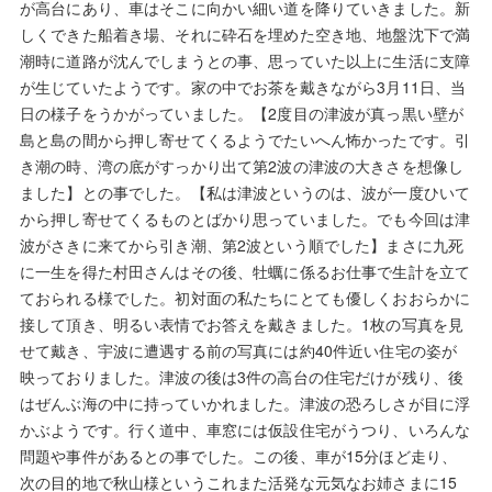
が高台にあり、車はそこに向かい細い道を降りていきました。新
しくできた船着き場、それに砕石を埋めた空き地、地盤沈下で満
潮時に道路が沈んでしまうとの事、思っていた以上に生活に支障
が生じていたようです。家の中でお茶を戴きながら3月11日、当
日の様子をうかがっていました。【2度目の津波が真っ黒い壁が
島と島の間から押し寄せてくるようでたいへん怖かったです。引
き潮の時、湾の底がすっかり出て第2波の津波の大きさを想像し
ました】との事でした。【私は津波というのは、波が一度ひいて
から押し寄せてくるものとばかり思っていました。でも今回は津
波がさきに来てから引き潮、第2波という順でした】まさに九死
に一生を得た村田さんはその後、牡蠣に係るお仕事で生計を立て
ておられる様でした。初対面の私たちにとても優しくおおらかに
接して頂き、明るい表情でお答えを戴きました。1枚の写真を見
せて戴き、宇波に遭遇する前の写真には約40件近い住宅の姿が
映っておりました。津波の後は3件の高台の住宅だけが残り、後
はぜんぶ海の中に持っていかれました。津波の恐ろしさが目に浮
かぶようです。行く道中、車窓には仮設住宅がうつり、いろんな
問題や事件があるとの事でした。この後、車が15分ほど走り、
次の目的地で秋山様というこれまた活発な元気なお姉さまに15