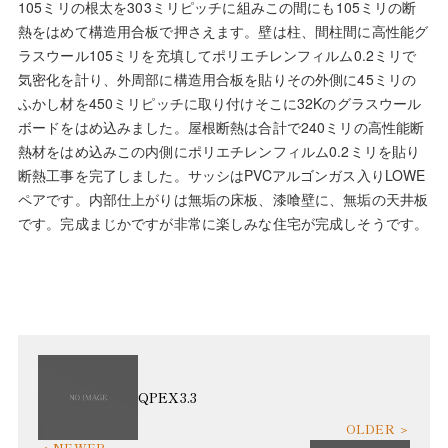
105ミリの根太を303ミリピッチに組みこの間にも105ミリの断
熱をはめて構造用合板で押さえます。壁は柱、間柱間に高性能グ
ラスウール105ミリを充填してポリエチレンフィルム0.2ミリで
気密化を計り、外周部に構造用合板を貼りその外側に45ミリの
ふかし材を450ミリピッチに取り付けそこに32Kのグラスウール
ボードをはめ込みました。屋根断熱は合計で240ミリの高性能断
熱材をはめ込みこの内側にポリエチレンフィルム0.2ミリを貼り
断熱工事を完了しました。サッシはPVCアルゴンガス入りLOWE
ペアです。内部仕上がりは無垢の床板、漆喰壁に、無垢の天井板
です。完成まじかですが非常に楽しみな住宅が完成しそうです。
QPEX3.3