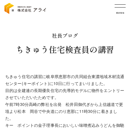
menu
社長ブログ
ちきゅう住宅検査員の講習
ちきゅう住宅の講習に岐阜県恵那市の共同組合東濃地域木材流通
センター(キーポイント)に10日に行ってまいりました。
目的は全建連の長期優良住宅の先導的モデルに物件をエントリー
させていただいたためです。
午前7時30分高崎の弊社を出発 松井田御代ぎから上信越道で更
埴より松本 岡谷で中央道にのり恵那に11時30分に着きまし
た。
キー ポイントの金子理事長においしい味噌煮込みうどんを御馳