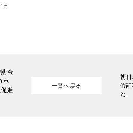
月1日
補助金
朝日
の革
一覧へ戻る
修記
入促進
た。