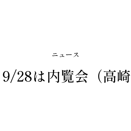
ニュース
7・9/28は内覧会（高