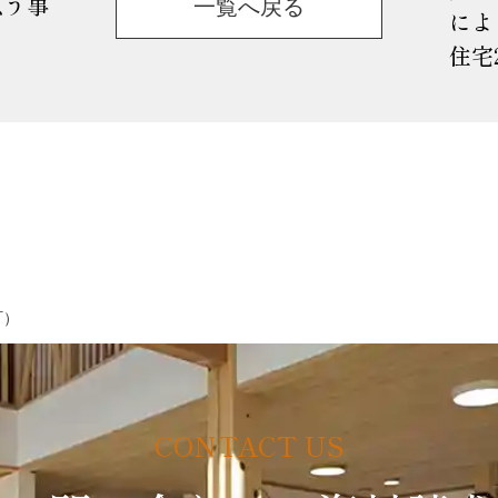
思う事
一覧へ戻る
によ
住宅
町）