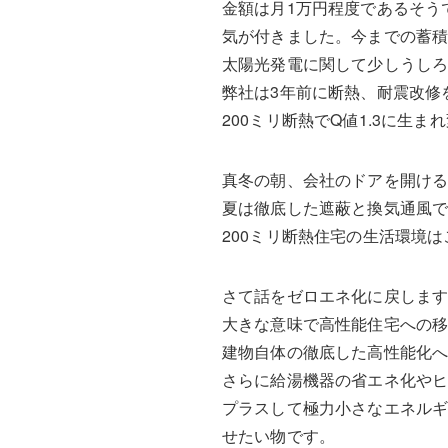
金額は月1万円程度であるそう
気が付きました。今までの蓄
太陽光発電に関して少しうし
弊社は3年前に断熱、耐震改修
200ミリ断熱でQ値1.3に生
真冬の朝、会社のドアを開ける
夏は徹底した遮蔽と換気通風
200ミリ断熱住宅の生活環境
さて話をゼロエネ化に戻しま
大きな意味で高性能住宅への
建物自体の徹底した高性能化
さらに給湯機器の省エネ化やヒ
プラスして極力小さなエネル
せたい物です。