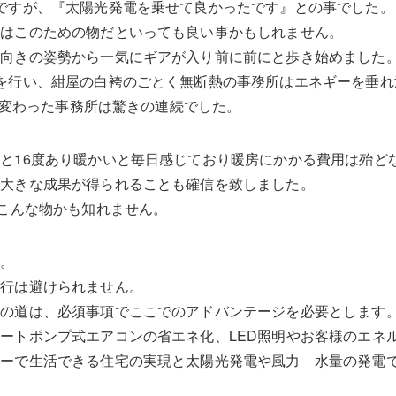
ですが、『太陽光発電を乗せて良かったです』との事でした。
積はこのための物だといっても良い事かもしれません。
ろ向きの姿勢から一気にギアが入り前に前にと歩き始めました
を行い、紺屋の白袴のごとく無断熱の事務所はエネギーを垂れ
まれ変わった事務所は驚きの連続でした。
と16度あり暖かいと毎日感じており暖房にかかる費用は殆ど
で大きな成果が得られることも確信を致しました。
はこんな物かも知れません。
す。
移行は避けられません。
への道は、必須事項でここでのアドバンテージを必要とします
ートポンプ式エアコンの省エネ化、LED照明やお客様のエネ
ギーで生活できる住宅の実現と太陽光発電や風力 水量の発電