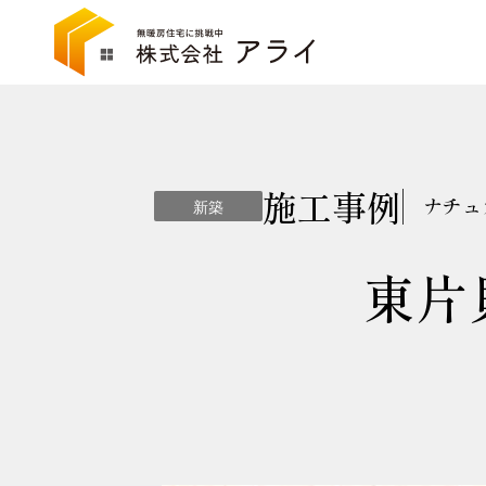
施工事例
ナチュ
新築
東片