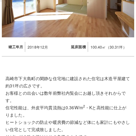
竣工年月
延床面積
2018年12月
100.40㎡（30.31坪）
高崎市下大島町の閑静な住宅地に建設された住宅は木造平屋建て
約31坪の広さです。
お客様との出会いは数年前弊社内覧会にお越し頂きそれからで
す。
2
住宅性能は、外皮平均貫流熱は0.36W/m
・Kと高性能に仕上が
りました。
ヒートショックの防止や暖房費の節減など体にも家計にもやさし
い住宅として完成致しました。