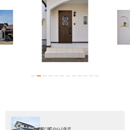
堀口町のQ-1住宅