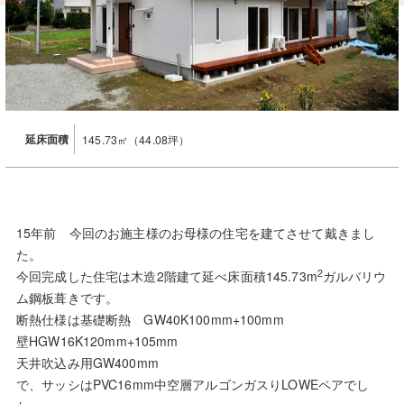
延床面積
145.73㎡（44.08坪）
15年前 今回のお施主様のお母様の住宅を建てさせて戴きまし
た。
2
今回完成した住宅は木造2階建て延べ床面積145.73m
ガルバリウ
ム鋼板葺きです。
断熱仕様は基礎断熱 GW40K100mm+100mm
壁HGW16K120mm+105mm
天井吹込み用GW400mm
で、サッシはPVC16mm中空層アルゴンガスりLOWEペアでし