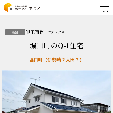
menu
施工事例
ナチュラル
新築
堀口町のQ-1住宅
堀口町（伊勢崎？太田？）